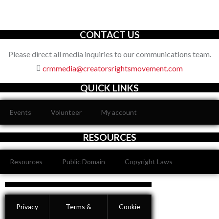
organization with an unwavering commitment to defending the
full spectrum of creators’ rights through decisive action.
CONTACT US
Please direct all media inquiries to our communications team.
crmmedia@creatorsrightsmovement.com
QUICK LINKS
Events
Volunteer
My account
RESOURCES
Resources
Public Domain
Copyright Laws
Privacy
Terms &
Cookie