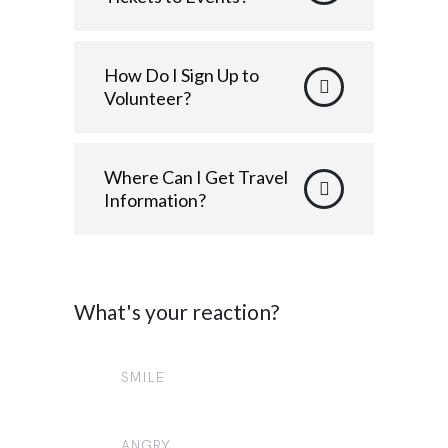
How Do I Sign Up to
Volunteer?
Where Can I Get Travel
Information?
What's your reaction?
SMILE
5
ANGRY